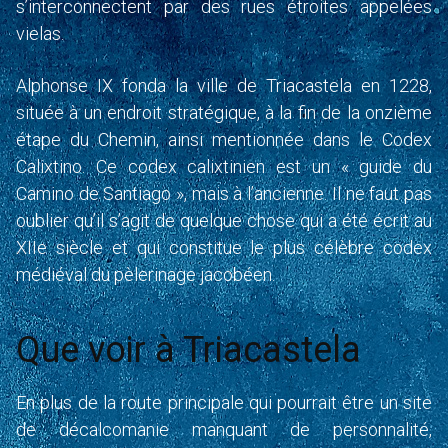
s’interconnectent par des rues étroites appelées
vielas.
Alphonse IX fonda la ville de Triacastela en 1228,
située à un endroit stratégique, à la fin de la onzième
étape du Chemin, ainsi mentionnée dans le Codex
Calixtino. Ce codex calixtinien est un « guide du
Camino de Santiago », mais à l’ancienne. Il ne faut pas
oublier qu’il s’agit de quelque chose qui a été écrit au
XIIe siècle et qui constitue le plus célèbre codex
médiéval du pèlerinage jacobéen.
Que voir à Triacastela
En plus de la route principale qui pourrait être un site
de décalcomanie manquant de personnalité,