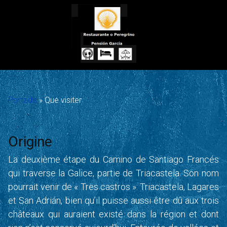
Skip
to
content
Portada
»
Que visiter
Origine
La deuxième étape du Camino de Santiago Francés
qui traverse la Galice, partie de Triacastela. Son nom
pourrait venir de « Tres castros »: Triacastela, Lagares
et San Adrián, bien qu’il puisse aussi être dû aux trois
châteaux qui auraient existé dans la région et dont