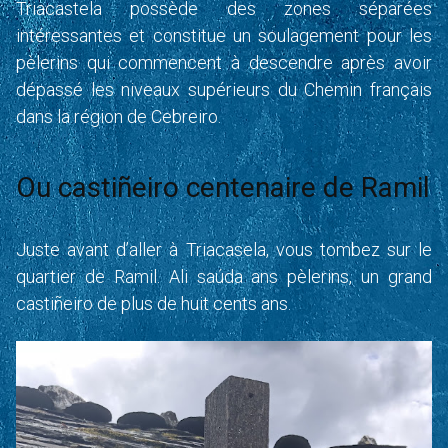
Triacastela possède des zones séparées
intéressantes et constitue un soulagement pour les
pèlerins qui commencent à descendre après avoir
dépassé les niveaux supérieurs du Chemin français
dans la région de Cebreiro.
Ou castiñeiro centenaire de Ramil
Juste avant d’aller à Triacasela, vous tombez sur le
quartier de Ramil. Ali saúda ans pèlerins, un grand
castiñeiro de plus de huit cents ans.