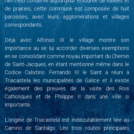
rien n’est conservé aujourd’hui. Entourée de vallées et
de prairies, cette commune est composée de huit
paroisses, avec leurs agglomérations et villages
correspondants.
Déjà avec Alfonso IX le village montre son
importance au se lui accorder diverses exemptions
en se consolidant comme noyau important du Chemin
de Saint-Jacques, en étant mentionné même dans le
Codice Calixtino. Fernando III le Saint a réuni à
Triacastela les municipalités de Galice et il existe
également des preuves de la visite des Rois
Catholiques et de Philippe II dans une ville si
importante.
L’origine de Triacastela est indiscutablement liée au
Camino de Santiago. Les trois routes principales