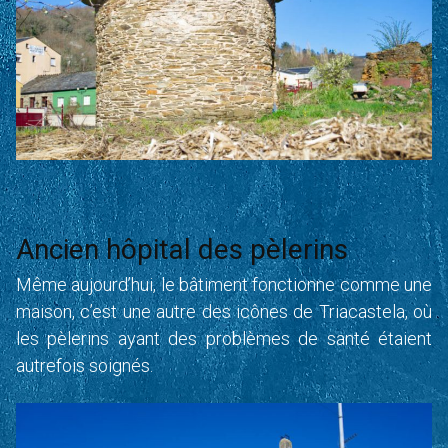
Ancien hôpital des pèlerins
Même aujourd’hui, le bâtiment fonctionne comme une
maison, c’est une autre des icônes de Triacastela, où
les pèlerins ayant des problèmes de santé étaient
autrefois soignés.